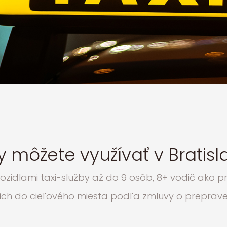
 môžete využívať v Bratisla
idlami taxi-služby až do 9 osôb, 8+ vodič ako pr
cich do cieľového miesta podľa zmluvy o preprave