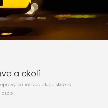
ve a okolí
epravy jednotlivca alebo skupiny
 osôb.