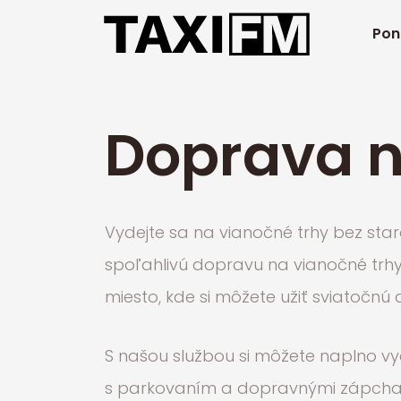
Pon
Doprava n
Vydejte sa na vianočné trhy bez sta
spoľahlivú dopravu na vianočné trhy
miesto, kde si môžete užiť sviatočnú
S našou službou si môžete naplno vy
s parkovaním a dopravnými zápcham