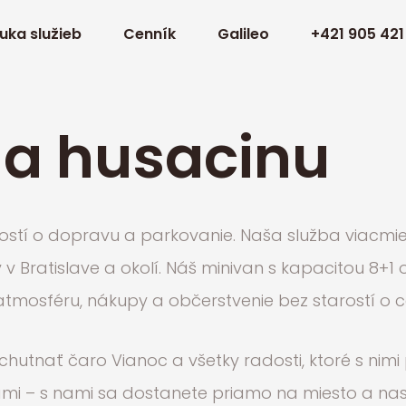
uka služieb
Cenník
Galileo
+421 905 421
a husacinu
rostí o dopravu a parkovanie. Naša služba viacm
 v Bratislave a okolí. Náš minivan s kapacitou 8+
 atmosféru, nákupy a občerstvenie bez starostí o
chutnať čaro Vianoc a všetky radosti, ktoré s nim
i – s nami sa dostanete priamo na miesto a nas