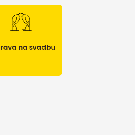
rava na svadbu
Doprava na
husacinu