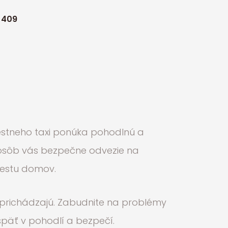
 409
iestneho taxi ponúka pohodlnú a
1 osôb vás bezpečne odvezie na
 cestu domov.
i prichádzajú. Zabudnite na problémy
päť v pohodlí a bezpečí.